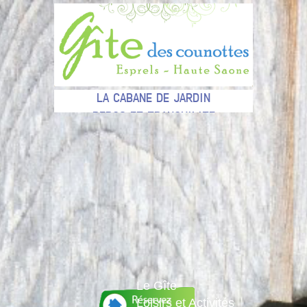
LA CABANE DE JARDIN
REPOS ET TRANQUILITE
CHEROKEE notre jument Paint
Une bâtisse du XVIII ème siècle
UN LIEU PRÉSERVÉ
POUR LES AMOUREUX DE LA NATURE
Le Gîte
Loisirs et Activités